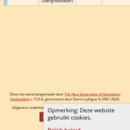
Overgrootvader)
Deze site werd aangemaakt door
The Next Generation of Genealogy
Sitebuilding
v. 15.0.4, geschreven door Darrin Lythgoe © 2001-2026.
Gegevens onderhouden door
Bram
. |
Data Beschermings Beleid
.
Opmerking: Deze website
gebruikt cookies.
Ga naar standaard site
Bekijk beleid