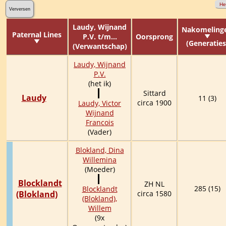
He
Verversen
Laudy, Wijnand
Nakomeling
Paternal Lines
P.V. t/m...
Oorsprong
(Generaties
(Verwantschap)
Laudy, Wijnand
P.V.
(het ik)
Sittard
Laudy
11 (3)
circa 1900
Laudy, Victor
Wijnand
Francois
(Vader)
Blokland, Dina
Willemina
(Moeder)
Blocklandt
ZH NL
285 (15)
Blocklandt
(Blokland)
circa 1580
(Blokland),
Willem
(9x