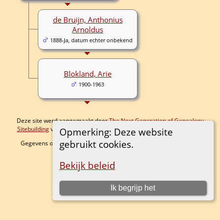
de Bruijn, Anthonius
Arnoldus
1888-Ja, datum echter onbekend
Blokland, Arie
1900-1963
Deze site werd aangemaakt door
The Next Generation of Genealogy
Sitebuilding
v. 15.0.4, geschreven door Darrin Lythgoe © 2001-2026.
Opmerking: Deze website
gebruikt cookies.
Gegevens onderhouden door
Bram
. |
Data Beschermings Beleid
.
Ga naar standaard site
Bekijk beleid
Ik begrijp het