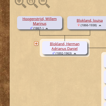
Hoogenstrijd, Willem
Blokland, louisa
Marinus
(1866-1938)
(1867- )
Blokland, Herman
Adrianus Daniel
(1892-1963)