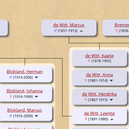
de Witt, Marcus
Bremer,
(1851-1913)
(1858
de Witt, Kaatje
(1878-1905)
Blokland, Herman
de Witt, Anna
(1914-2006)
(1881-1914)
Blokland, Johanna
de Witt, Hendrika
(1916-1999)
(1887-1915)
Blokland, Marcus
de Witt, Leentje
(1916-2008)
(1891-1980)