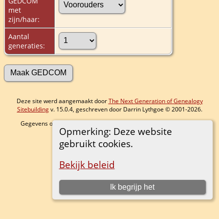
GEDCOM
met
zijn/haar:
Aantal
generaties:
Deze site werd aangemaakt door
The Next Generation of Genealogy
Sitebuilding
v. 15.0.4, geschreven door Darrin Lythgoe © 2001-2026.
Gegevens onderhouden door
Bram
. |
Data Beschermings Beleid
.
Opmerking: Deze website
Ga naar standaard site
gebruikt cookies.
Bekijk beleid
Ik begrijp het