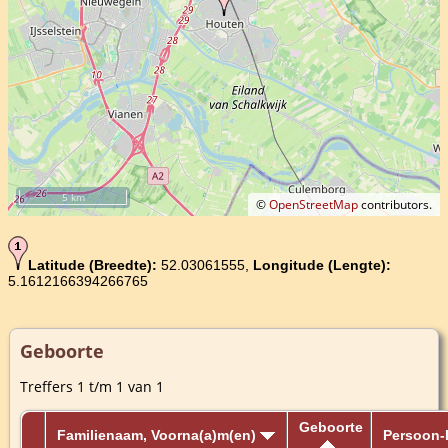
5 km
©
OpenStreetMap
contributors.
Latitude (Breedte):
52.03061555,
Longitude (Lengte):
5.1612166394266765
Geboorte
Treffers 1 t/m 1 van 1
Geboorte
Familienaam, Voorna(a)m(en)
Persoon-