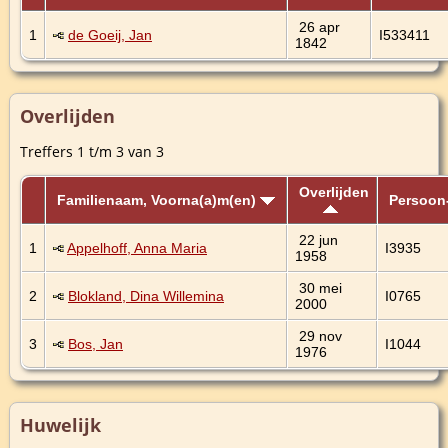
26 apr
1
de Goeij, Jan
I533411
1842
Overlijden
Treffers 1 t/m 3 van 3
Overlijden
Familienaam, Voorna(a)m(en)
Persoon
22 jun
1
Appelhoff, Anna Maria
I3935
1958
30 mei
2
Blokland, Dina Willemina
I0765
2000
29 nov
3
Bos, Jan
I1044
1976
Huwelijk