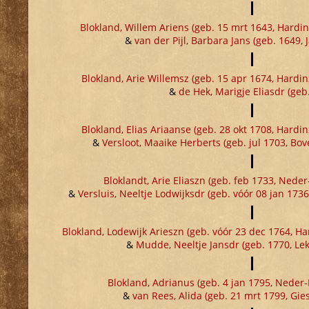
Blokland, Willem Ariens (geb. 15 mrt 1643, Hard
&
van der Pijl, Barbara Jans (geb. 1649, J
Blokland, Arie Willemsz (geb. 15 apr 1674, Hard
&
de Hek, Marigje Eliasdr (geb
Blokland, Elias Ariaanse (geb. 28 okt 1708, Hard
&
Versloot, Maaike Herberts (geb. jul 1703, Bov
Bloklandt, Arie Eliaszn (geb. feb 1733, Neder
&
Versluis, Neeltje Lodwijksdr (geb. vóór 08 jan 173
Blokland, Lodewijk Arieszn (geb. vóór 23 dec 1764, 
&
Mudde, Neeltje Jansdr (geb. 1770, Lek
Blokland, Adrianus (geb. 4 jan 1795, Neder-
&
van Rees, Alida (geb. 21 mrt 1799, Gi