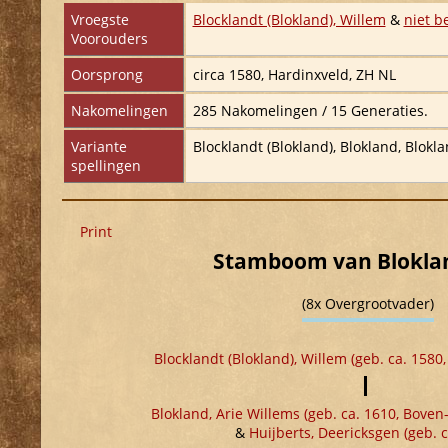
Vroegste
Blocklandt (Blokland), Willem
&
niet b
Voorouders
Oorsprong
circa 1580, Hardinxveld, ZH NL
Nakomelingen
285 Nakomelingen / 15 Generaties.
Variante
Blocklandt (Blokland), Blokland, Blokla
spellingen
Print
Stamboom van Bloklan
(8x Overgrootvader)
Blocklandt (Blokland), Willem (geb. ca. 1580
Blokland, Arie Willems (geb. ca. 1610, Boven
&
Huijberts, Deericksgen (geb. c