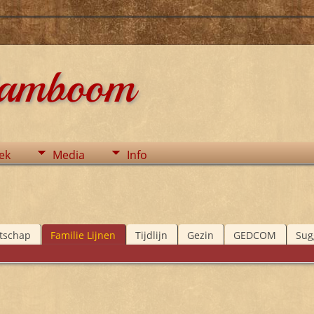
tamboom
ek
Media
Info
tschap
Familie Lijnen
Tijdlijn
Gezin
GEDCOM
Sug