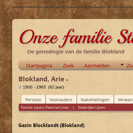
Onze familie S
De genealogie van de familie Blokland
Startpagina
Zoek
Aanmelden
Zo
Blokland, Arie
+
1900 - 1963 (62 jaar)
Persoon
Voorouders
Nakomelingen
Verwan
Familie Lijnen:
Paternal Lines
|
Vaderlijke Lijnen
Gezin Blocklandt (Blokland)